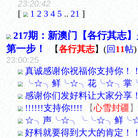
23:20:42
[
1
2
3
4
5
..
21
]
217期：新澳门【各行其志
第一步！
【
各行其志
】
(
回
11
帖
)
23:00:25
真诚感谢你祝福你支持你！！
╰☆╮鲜╰☆╮花╰☆╮掌
感谢你们发好料让大家分享
!!!!!!支持你!!!!
【
心雪封疆
☆╮声╰☆╮╰╰☆╮鲜╰
好料就要得到大大的肯定！