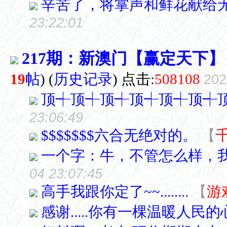
辛苦了，将掌声和鲜花献给
23:22:01
217期：新澳门【赢定天下
19
帖
) (
历史记录
) 点击:
508108
202
顶┽顶┽顶┽顶┽顶┽顶┽
23:06:49
$$$$$$$六合无绝对的。
【
一个字：牛，不管怎么样，
04 23:07:45
高手我跟你定了~~........
【
游
感谢.....你有一棵温暖人民的