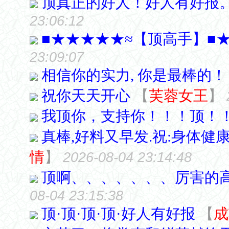
顶真正的好人！好人有好报
23:06:12
■★★★★★≈【顶高手】■
23:09:07
相信你的实力, 你是最棒的！
祝你天天开心
【
芙蓉女王
】
我顶你，支持你！！！顶！
真棒,好料又早发.祝:身体健
情
】
2026-08-04 23:14:48
顶啊、、、、、、、厉害的
08-04 23:15:38
顶·顶·顶·顶·好人有好报
【
成