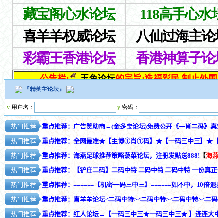
『
精英主论坛
』
y
用户名：
y
密码：