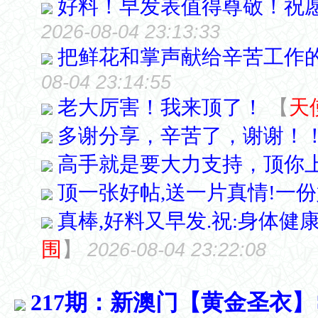
好料！早发表值得尊敬！祝
2026-08-04 23:13:33
把鲜花和掌声献给辛苦工作
08-04 23:14:55
老大厉害！我来顶了！
【
天
多谢分享，辛苦了，谢谢！
高手就是要大力支持，顶你
顶一张好帖,送一片真情!一份
真棒,好料又早发.祝:身体健
围
】
2026-08-04 23:22:08
217期：新澳门【黄金圣衣