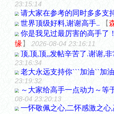
23:15:14
请大家在参考的同时多多支持
世界顶级好料,谢谢高手..
【
你是我见过最厉害的高手了！
缘
】
2026-08-04 23:16:11
顶,顶,顶,,发帖辛苦了.谢谢,
23:16:34
老大永远支持你```加油``
23:19:32
～大家给高手一点动力～等
08-04 23:20:13
一怀敬佩之心,二怀感激之心