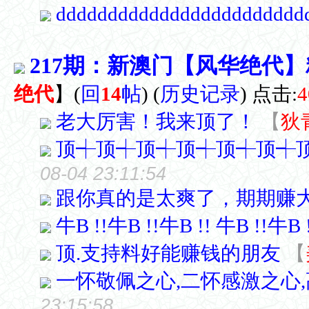
dddddddddddddddddddddddd
217期：新澳门【风华绝代
绝代
】
(
回
14
帖
) (
历史记录
) 点击:
4
老大厉害！我来顶了！
【
狄
顶┽顶┽顶┽顶┽顶┽顶┽
08-04 23:11:54
跟你真的是太爽了，期期赚
牛B !!牛B !!牛B !! 牛B !!牛B 
顶.支持料好能赚钱的朋友
【
一怀敬佩之心,二怀感激之心
23:15:58