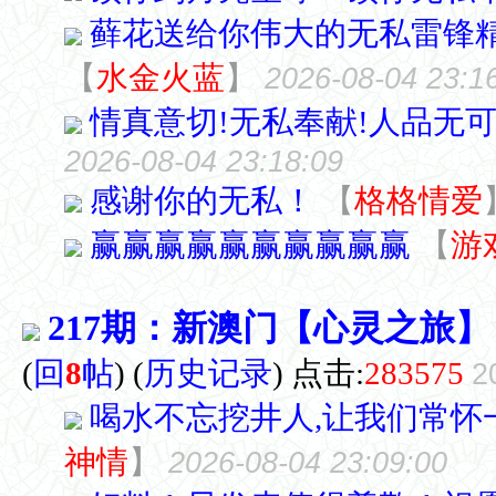
藓花送给你伟大的无私雷锋
【
水金火蓝
】
2026-08-04 23:1
情真意切!无私奉献!人品无可
2026-08-04 23:18:09
感谢你的无私！
【
格格情爱
赢赢赢赢赢赢赢赢赢赢
【
游
217期：新澳门【心灵之旅】
(
回
8
帖
) (
历史记录
) 点击:
283575
2
喝水不忘挖井人,让我们常怀
神情
】
2026-08-04 23:09:00