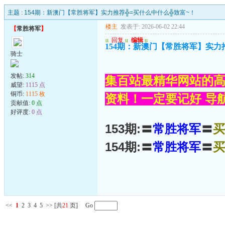
主题 :
154期：新澳门【常胜将军】实力推荐╬=买什么中什么╬致富~！
楼主
发表于: 2026-06-02 22:44
【
常胜将军
】
u
回复
u
编辑
u
154期：新澳门【常胜将军】实力
骑士
发帖:
314
集百站最精华网站的高
威望:
1115 点
铜币:
1115 枚
资料！一定要记好 导航网
贡献值:
0 点
好评度:
0 点
153期:〓
常胜将军
〓
买
154期:〓
常胜将军
〓
买
<<
1
2
3
4
5
>>
[共
21
页] Go