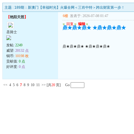
主题 :
189期：新澳门【幸福时光】火爆全网＜三肖中特＞跨出财富第一步！
6楼
发表于: 2026-07-08 01:47
【
艳阳天照
】
u
回复
u
编辑
u
鼎★鼎★鼎★ ★鼎★鼎★鼎★
圣骑士
发帖:
2249
鼎★鼎★鼎★ ★鼎★鼎★鼎★
威望:
20132 点
铜币:
10198 枚
贡献值:
0 点
好评度:
0 点
<<
4
5
6
7
8
9
10
11
>>
[共
20
页] Go