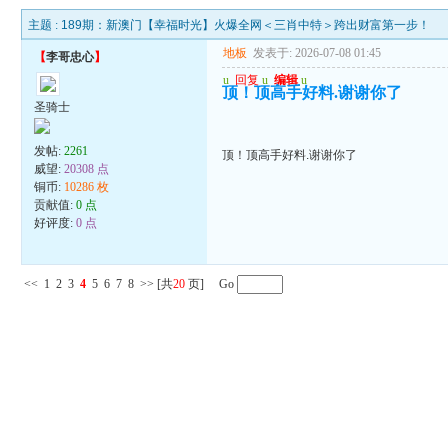
主题 :
189期：新澳门【幸福时光】火爆全网＜三肖中特＞跨出财富第一步！
地板
发表于: 2026-07-08 01:45
【
李哥忠心
】
u
回复
u
编辑
u
顶！顶高手好料.谢谢你了
圣骑士
发帖:
2261
顶！顶高手好料.谢谢你了
威望:
20308 点
铜币:
10286 枚
贡献值:
0 点
好评度:
0 点
<<
1
2
3
4
5
6
7
8
>>
[共
20
页] Go