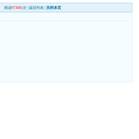
阅读
973081
次 |
返回列表
|
关闭本页