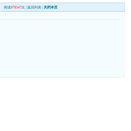
阅读
978547
次 |
返回列表
|
关闭本页