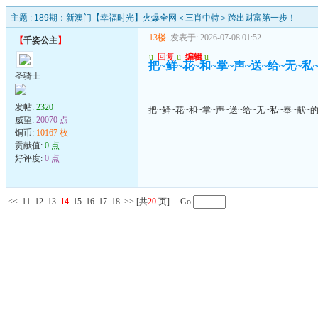
主题 :
189期：新澳门【幸福时光】火爆全网＜三肖中特＞跨出财富第一步！
13楼
发表于: 2026-07-08 01:52
【
千姿公主
】
u
回复
u
编辑
u
把~鲜~花~和~掌~声~送~给~无~私
圣骑士
发帖:
2320
把~鲜~花~和~掌~声~送~给~无~私~奉~献~
威望:
20070 点
铜币:
10167 枚
贡献值:
0 点
好评度:
0 点
<<
11
12
13
14
15
16
17
18
>>
[共
20
页] Go