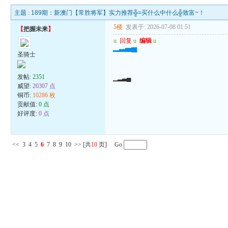
主题 :
189期：新澳门【常胜将军】实力推荐╬=买什么中什么╬致富~！
5楼
发表于: 2026-07-08 01:51
【
把握未来
】
u
回复
u
编辑
u
▁▂▃▄
圣骑士
发帖:
2351
▁▂▃▄
威望:
20307 点
铜币:
10286 枚
贡献值:
0 点
好评度:
0 点
<<
3
4
5
6
7
8
9
10
>>
[共
10
页] Go