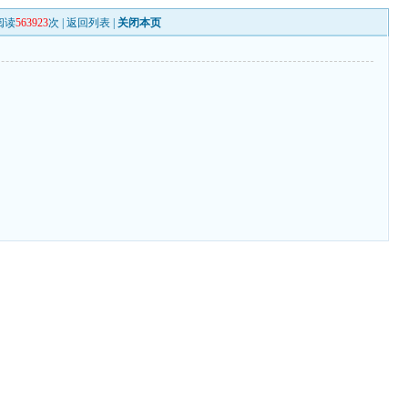
阅读
563923
次 |
返回列表
|
关闭本页