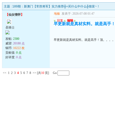
主题 :
189期：新澳门【常胜将军】实力推荐╬=买什么中什么╬致富~！
地板
发表于: 2026-07-08 01:47
【
仙女情怀
】
u
回复
u
编辑
u
早更新就是真材实料。就是高手
圣骑士
发帖:
2300
早更新就是真材实料。就是高手！顶。。。
威望:
20180 点
铜币:
10222 枚
贡献值:
0 点
好评度:
0 点
<<
1
2
3
4
5
6
7
8
>>
[共
10
页] Go