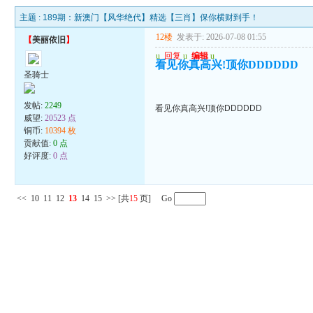
主题 :
189期：新澳门【风华绝代】精选【三肖】保你横财到手！
12楼
发表于: 2026-07-08 01:55
【
美丽依旧
】
u
回复
u
编辑
u
看见你真高兴!顶你DDDDDD
圣骑士
发帖:
2249
看见你真高兴!顶你DDDDDD
威望:
20523 点
铜币:
10394 枚
贡献值:
0 点
好评度:
0 点
<<
10
11
12
13
14
15
>>
[共
15
页] Go