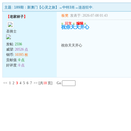
主题 :
189期：新澳门【心灵之旅】→中特3肖→连连狂中.
板凳
发表于: 2026-07-08 01:43
【
老家林子
】
u
回复
u
编辑
u
祝你天天开心
圣骑士
发帖:
2336
祝你天天开心
威望:
20526 点
铜币:
10395 枚
贡献值:
0 点
好评度:
0 点
<<
1
2
3
4
5
6
7
>>
[共
18
页] Go