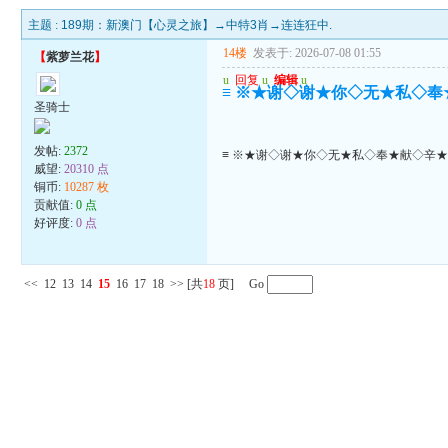
主题 :
189期：新澳门【心灵之旅】→中特3肖→连连狂中.
14楼
发表于: 2026-07-08 01:55
【
紫萝兰花
】
u
回复
u
编辑
u
≡ ※★谢◇谢★你◇无★私◇奉
圣骑士
发帖:
2372
≡ ※★谢◇谢★你◇无★私◇奉★献◇辛★
威望:
20310 点
铜币:
10287 枚
贡献值:
0 点
好评度:
0 点
<<
12
13
14
15
16
17
18
>>
[共
18
页] Go