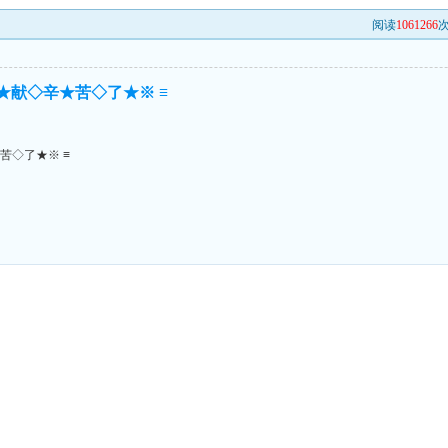
阅读
1061266
次
★献◇辛★苦◇了★※ ≡
苦◇了★※ ≡