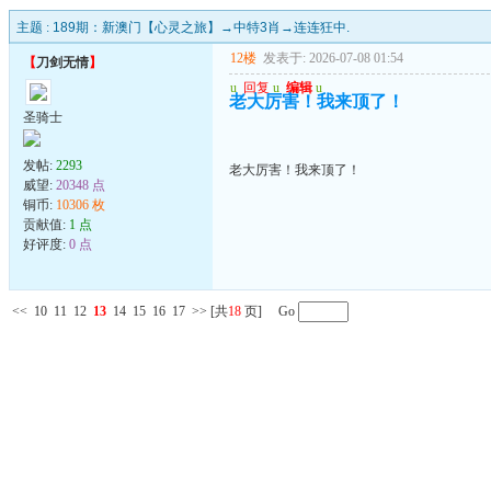
主题 :
189期：新澳门【心灵之旅】→中特3肖→连连狂中.
12楼
发表于: 2026-07-08 01:54
【
刀剑无情
】
u
回复
u
编辑
u
老大厉害！我来顶了！
圣骑士
发帖:
2293
老大厉害！我来顶了！
威望:
20348 点
铜币:
10306 枚
贡献值:
1 点
好评度:
0 点
<<
10
11
12
13
14
15
16
17
>>
[共
18
页] Go