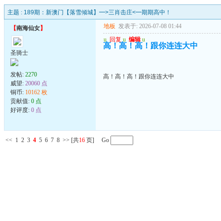
主题 :
189期：新澳门【落雪倾城】━>三肖击庄<━期期高中！
地板
发表于: 2026-07-08 01:44
【
南海仙女
】
u
回复
u
编辑
u
高！高！高！跟你连连大中
圣骑士
发帖:
2270
高！高！高！跟你连连大中
威望:
20060 点
铜币:
10162 枚
贡献值:
0 点
好评度:
0 点
<<
1
2
3
4
5
6
7
8
>>
[共
16
页] Go