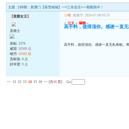
主题 :
189期：新澳门【落雪倾城】━>三肖击庄<━期期高中！
13楼
发表于: 2026-07-08 01:55
【
芙蓉女王
】
u
回复
u
编辑
u
高手料，值得顶你。感谢一直无
圣骑士
发帖:
2379
高手料，值得顶你。感谢一直无私奉献。
威望:
20500 点
铜币:
10382 枚
贡献值:
0 点
好评度:
0 点
<<
11
12
13
14
15
16
>>
[共
16
页] Go