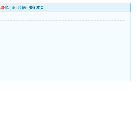
7584
次 |
返回列表
|
关闭本页