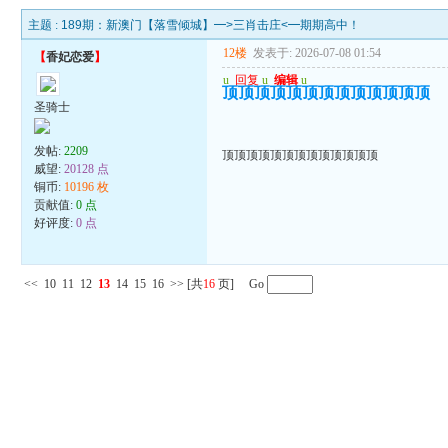
主题 :
189期：新澳门【落雪倾城】━>三肖击庄<━期期高中！
12楼
发表于: 2026-07-08 01:54
【
香妃恋爱
】
u
回复
u
编辑
u
顶顶顶顶顶顶顶顶顶顶顶顶顶
圣骑士
发帖:
2209
顶顶顶顶顶顶顶顶顶顶顶顶顶
威望:
20128 点
铜币:
10196 枚
贡献值:
0 点
好评度:
0 点
<<
10
11
12
13
14
15
16
>>
[共
16
页] Go