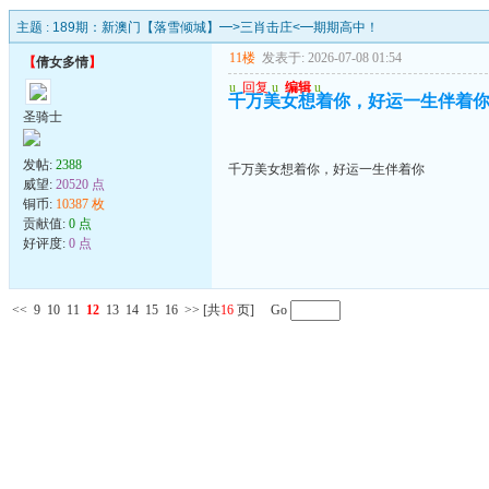
主题 :
189期：新澳门【落雪倾城】━>三肖击庄<━期期高中！
11楼
发表于: 2026-07-08 01:54
【
倩女多情
】
u
回复
u
编辑
u
千万美女想着你，好运一生伴着
圣骑士
发帖:
2388
千万美女想着你，好运一生伴着你
威望:
20520 点
铜币:
10387 枚
贡献值:
0 点
好评度:
0 点
<<
9
10
11
12
13
14
15
16
>>
[共
16
页] Go