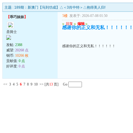
主题 :
189期：新澳门【马到功成】△＜3肖中特＞△抱得美人归!
5楼
发表于: 2026-07-08 01:50
【
乖巧妹妹
】
u
回复
u
编辑
u
感谢你的正义和无私！！！！！
圣骑士
发帖:
2388
感谢你的正义和无私！！！！！！
威望:
20268 点
铜币:
10266 枚
贡献值:
0 点
好评度:
0 点
<<
3
4
5
6
7
8
9
10
>>
[共
13
页] Go