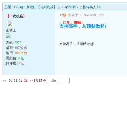
主题 :
189期：新澳门【马到功成】△＜3肖中特＞△抱得美人归!
12楼
发表于: 2026-07-08 01:56
【
一次机会
】
u
回复
u
编辑
u
支持高手，从顶贴做起!
圣骑士
发帖:
2222
支持高手，从顶贴做起!
威望:
19780 点
铜币:
10022 枚
贡献值:
0 点
好评度:
0 点
<<
10
11
12
13
>>
[共
13
页] Go