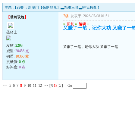
主题 :
189期：新澳门【领略非凡】▃精准三肖▃唯我独尊！
7楼
发表于: 2026-07-08 01:51
【
带刺玫瑰
】
u
回复
u
编辑
u
又赚了一笔，记你大功 又赚了一
圣骑士
发帖:
2293
又赚了一笔，记你大功 又赚了一笔
威望:
20456 点
铜币:
10360 枚
贡献值:
0 点
好评度:
0 点
<<
5
6
7
8
9
10
11
12
>>
[共
18
页] Go