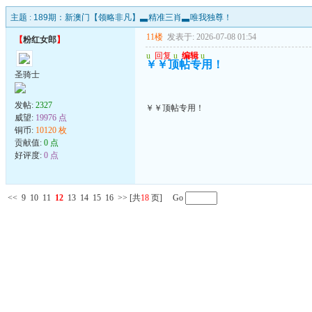
主题 :
189期：新澳门【领略非凡】▃精准三肖▃唯我独尊！
11楼
发表于: 2026-07-08 01:54
【
粉红女郎
】
u
回复
u
编辑
u
￥￥顶帖专用！
圣骑士
发帖:
2327
￥￥顶帖专用！
威望:
19976 点
铜币:
10120 枚
贡献值:
0 点
好评度:
0 点
<<
9
10
11
12
13
14
15
16
>>
[共
18
页] Go