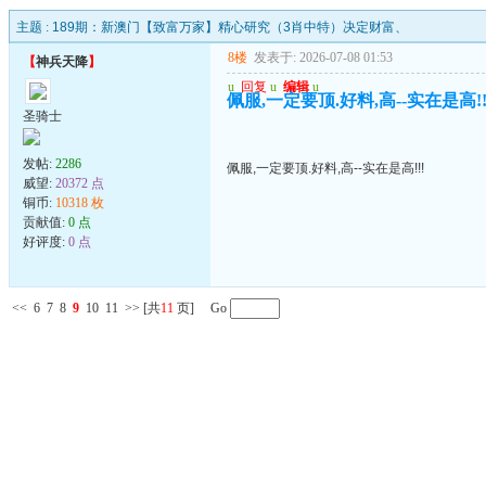
主题 :
189期：新澳门【致富万家】精心研究（3肖中特）决定财富、
8楼
发表于: 2026-07-08 01:53
【
神兵天降
】
u
回复
u
编辑
u
佩服,一定要顶.好料,高--实在是高!!
圣骑士
发帖:
2286
佩服,一定要顶.好料,高--实在是高!!!
威望:
20372 点
铜币:
10318 枚
贡献值:
0 点
好评度:
0 点
<<
6
7
8
9
10
11
>>
[共
11
页] Go