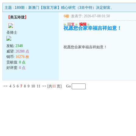
主题 :
189期：新澳门【致富万家】精心研究（3肖中特）决定财富、
6楼
发表于: 2026-07-08 01:50
【
美玉玲珑
】
u
回复
u
编辑
u
祝愿您合家幸福吉祥如意！
圣骑士
发帖:
2348
祝愿您合家幸福吉祥如意！
威望:
20288 点
铜币:
10276 枚
贡献值:
0 点
好评度:
0 点
<<
4
5
6
7
8
9
10
11
>>
[共
11
页] Go