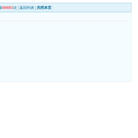
读
606063
次 |
返回列表
|
关闭本页