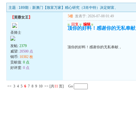
主题 :
189期：新澳门【致富万家】精心研究（3肖中特）决定财富、
5楼
发表于: 2026-07-08 01:49
【
芙蓉女王
】
u
回复
u
编辑
u
顶你的好料！感谢你的无私奉献
圣骑士
发帖:
2379
顶你的好料！感谢你的无私奉献，
威望:
20500 点
铜币:
10382 枚
贡献值:
0 点
好评度:
0 点
<<
3
4
5
6
7
8
9
10
>>
[共
11
页] Go