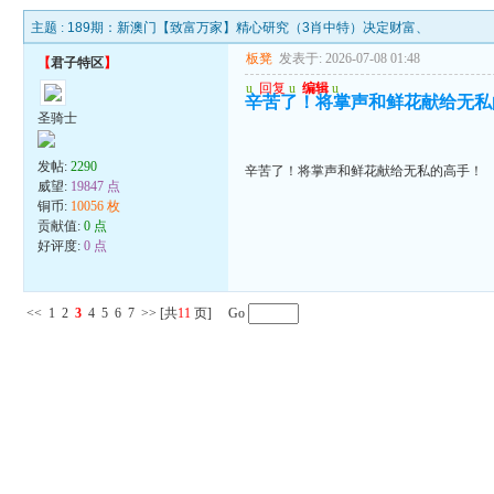
主题 :
189期：新澳门【致富万家】精心研究（3肖中特）决定财富、
板凳
发表于: 2026-07-08 01:48
【
君子特区
】
u
回复
u
编辑
u
辛苦了！将掌声和鲜花献给无私
圣骑士
发帖:
2290
辛苦了！将掌声和鲜花献给无私的高手！
威望:
19847 点
铜币:
10056 枚
贡献值:
0 点
好评度:
0 点
<<
1
2
3
4
5
6
7
>>
[共
11
页] Go