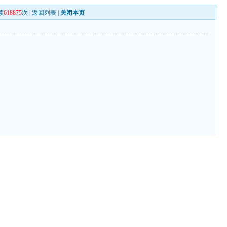
读
618875
次 |
返回列表
|
关闭本页