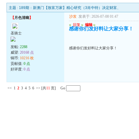
主题 :
189期：新澳门【致富万家】精心研究（3肖中特）决定财富、
沙发
发表于: 2026-07-08 01:47
【
月色清幽
】
u
回复
u
编辑
u
感谢你们发好料让大家分享！
圣骑士
发帖:
2288
感谢你们发好料让大家分享！
威望:
20168 点
铜币:
10216 枚
贡献值:
0 点
好评度:
0 点
<<
1
2
3
4
5
6
>>
[共
11
页] Go