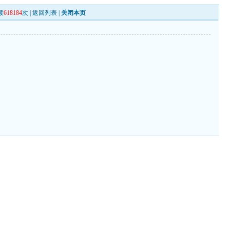
读
618184
次 |
返回列表
|
关闭本页