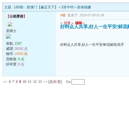
主题 :
189期：新澳门【赢定天下】＜3肖中特＞跟者稳赚
8楼
发表于: 2026-07-08 01:48
【
云锁雾楼
】
u
回复
u
编辑
u
好料众人共享,好人一生平安!鲜花
圣骑士
发帖:
2347
好料众人共享,好人一生平安!鲜花献给高手
威望:
20102 点
铜币:
10183 枚
贡献值:
0 点
好评度:
0 点
<<
6
7
8
9
10
11
12
13
>>
[共
20
页] Go