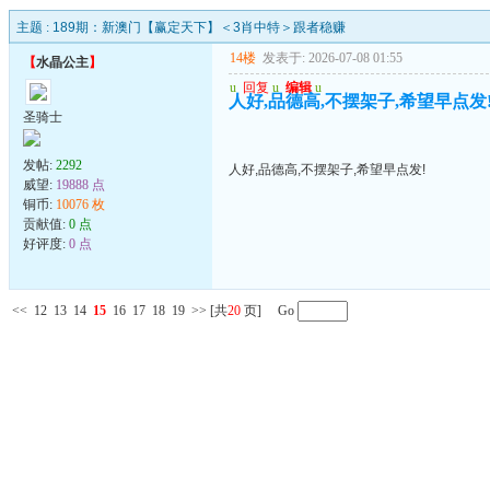
主题 :
189期：新澳门【赢定天下】＜3肖中特＞跟者稳赚
14楼
发表于: 2026-07-08 01:55
【
水晶公主
】
u
回复
u
编辑
u
人好,品德高,不摆架子,希望早点发
圣骑士
发帖:
2292
人好,品德高,不摆架子,希望早点发!
威望:
19888 点
铜币:
10076 枚
贡献值:
0 点
好评度:
0 点
<<
12
13
14
15
16
17
18
19
>>
[共
20
页] Go