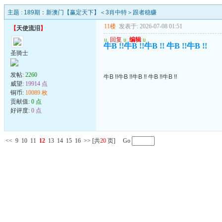
主题 :
189期：新澳门【赢定天下】＜3肖中特＞跟者稳赚
11楼
发表于: 2026-07-08 01:51
【
天使流泪
】
u
回复
u
编辑
u
牛B !!牛B !!牛B !! 牛B !!牛B !!
圣骑士
发帖:
2260
牛B !!牛B !!牛B !! 牛B !!牛B !!
威望:
19914 点
铜币:
10089 枚
贡献值:
0 点
好评度:
0 点
<<
9
10
11
12
13
14
15
16
>>
[共
20
页] Go