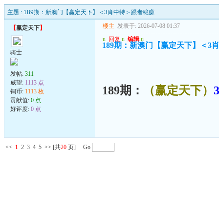
主题 :
189期：新澳门【赢定天下】＜3肖中特＞跟者稳赚
楼主
发表于: 2026-07-08 01:37
【
赢定天下
】
u
回复
u
编辑
u
189期：新澳门【赢定天下】＜3
骑士
发帖:
311
威望:
1113 点
189期：
（赢定天下）
铜币:
1113 枚
贡献值:
0 点
好评度:
0 点
<<
1
2
3
4
5
>>
[共
20
页] Go