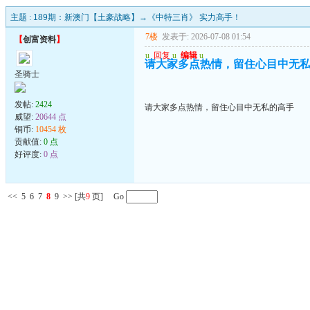
主题 :
189期：新澳门【土豪战略】→《中特三肖》 实力高手！
7楼
发表于: 2026-07-08 01:54
【
创富资料
】
u
回复
u
编辑
u
请大家多点热情，留住心目中无
圣骑士
发帖:
2424
请大家多点热情，留住心目中无私的高手
威望:
20644 点
铜币:
10454 枚
贡献值:
0 点
好评度:
0 点
<<
5
6
7
8
9
>>
[共
9
页] Go