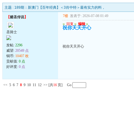
主题 :
189期：新澳门【百年经典】＜3肖中特＞最有实力的料，
7楼
发表于: 2026-07-08 01:49
【
赌圣传说
】
u
回复
u
编辑
u
祝你天天开心
圣骑士
发帖:
2296
祝你天天开心
威望:
20549 点
铜币:
10407 枚
贡献值:
0 点
好评度:
0 点
<<
5
6
7
8
9
10
11
12
>>
[共
16
页] Go