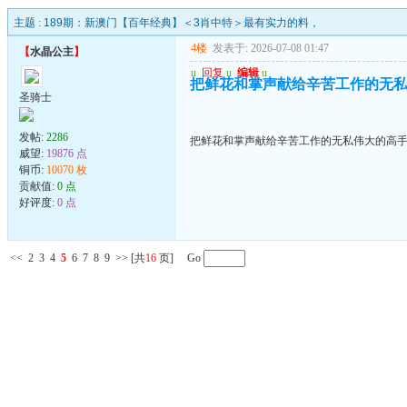
主题 :
189期：新澳门【百年经典】＜3肖中特＞最有实力的料，
4楼
发表于: 2026-07-08 01:47
【
水晶公主
】
u
回复
u
编辑
u
把鲜花和掌声献给辛苦工作的无
圣骑士
发帖:
2286
把鲜花和掌声献给辛苦工作的无私伟大的高
威望:
19876 点
铜币:
10070 枚
贡献值:
0 点
好评度:
0 点
<<
2
3
4
5
6
7
8
9
>>
[共
16
页] Go