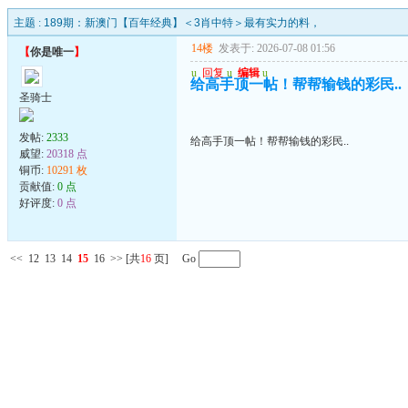
主题 :
189期：新澳门【百年经典】＜3肖中特＞最有实力的料，
14楼
发表于: 2026-07-08 01:56
【
你是唯一
】
u
回复
u
编辑
u
给高手顶一帖！帮帮输钱的彩民..
圣骑士
发帖:
2333
给高手顶一帖！帮帮输钱的彩民..
威望:
20318 点
铜币:
10291 枚
贡献值:
0 点
好评度:
0 点
<<
12
13
14
15
16
>>
[共
16
页] Go