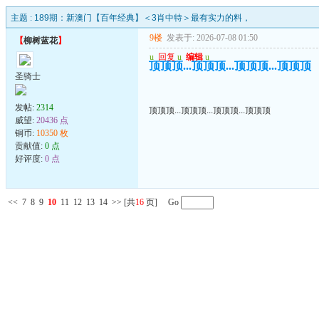
主题 :
189期：新澳门【百年经典】＜3肖中特＞最有实力的料，
9楼
发表于: 2026-07-08 01:50
【
柳树蓝花
】
u
回复
u
编辑
u
顶顶顶...顶顶顶...顶顶顶...顶顶顶
圣骑士
发帖:
2314
顶顶顶...顶顶顶...顶顶顶...顶顶顶
威望:
20436 点
铜币:
10350 枚
贡献值:
0 点
好评度:
0 点
<<
7
8
9
10
11
12
13
14
>>
[共
16
页] Go