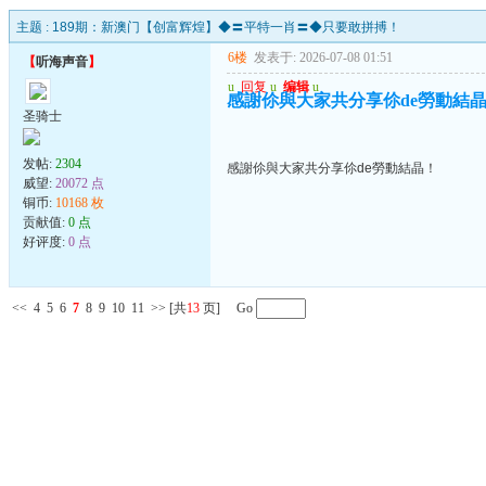
主题 :
189期：新澳门【创富辉煌】◆〓平特一肖〓◆只要敢拼搏！
6楼
发表于: 2026-07-08 01:51
【
听海声音
】
u
回复
u
编辑
u
感謝伱與大家共分享伱de勞動結
圣骑士
发帖:
2304
感謝伱與大家共分享伱de勞動結晶！
威望:
20072 点
铜币:
10168 枚
贡献值:
0 点
好评度:
0 点
<<
4
5
6
7
8
9
10
11
>>
[共
13
页] Go