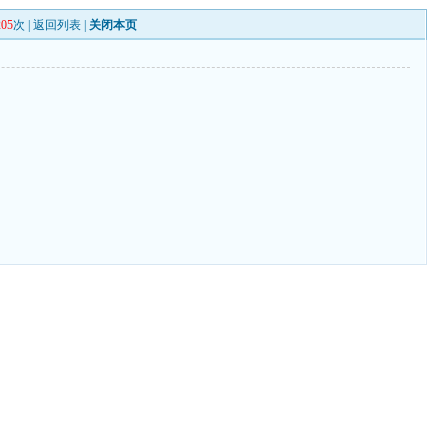
205
次 |
返回列表
|
关闭本页