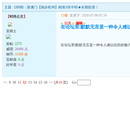
主题 :
189期：新澳门【独步乾坤】精准3肖中特★长期投资！
11楼
发表于: 2026-07-08 01:54
【
时尚公主
】
u
回复
u
编辑
u
在论坛里!默默无言是一种令人难
圣骑士
发帖:
2275
在论坛里!默默无言是一种令人难以抗拒的魅
威望:
20496 点
铜币:
10380 枚
贡献值:
0 点
好评度:
0 点
<<
9
10
11
12
13
14
15
16
>>
[共
16
页] Go