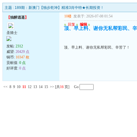
主题 :
189期：新澳门【独步乾坤】精准3肖中特★长期投资！
10楼
发表于: 2026-07-08 01:54
【
独醉逍遥
】
u
回复
u
编辑
u
顶、早上料、谢你无私帮彩民、
圣骑士
发帖:
2312
顶、早上料、谢你无私帮彩民、辛苦了！
威望:
20429 点
铜币:
10347 枚
贡献值:
0 点
好评度:
0 点
<<
8
9
10
11
12
13
14
15
>>
[共
16
页] Go