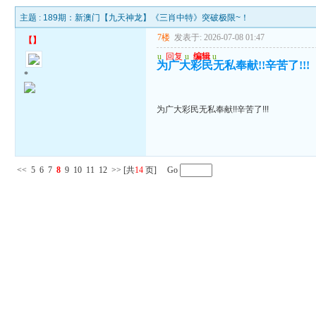
主题 :
189期：新澳门【九天神龙】《三肖中特》突破极限~！
7楼
发表于: 2026-07-08 01:47
【
】
u
回复
u
编辑
u
为广大彩民无私奉献!!辛苦了!!!
*
为广大彩民无私奉献!!辛苦了!!!
<<
5
6
7
8
9
10
11
12
>>
[共
14
页] Go