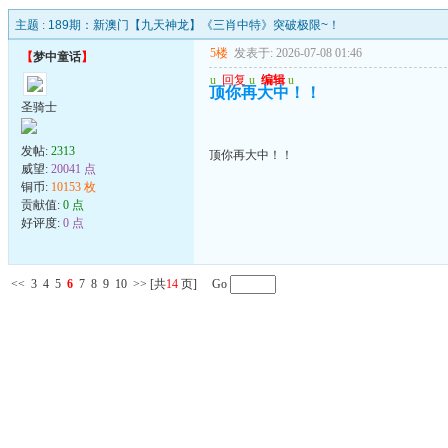
主题 :
189期：新澳门【九天神龙】《三肖中特》突破极限~！
5楼
发表于: 2026-07-08 01:46
【
梦中童话
】
u
回复
u
编辑
u
顶你再大中！！
圣骑士
发帖:
2313
顶你再大中！！
威望:
20041 点
铜币:
10153 枚
贡献值:
0 点
好评度:
0 点
<<
3
4
5
6
7
8
9
10
>>
[共
14
页] Go