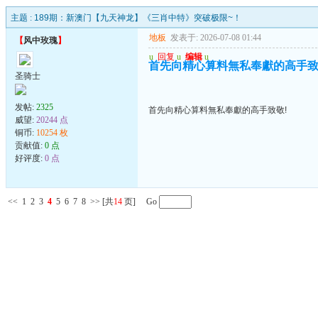
主题 :
189期：新澳门【九天神龙】《三肖中特》突破极限~！
地板
发表于: 2026-07-08 01:44
【
风中玫瑰
】
u
回复
u
编辑
u
首先向精心算料無私奉獻的高手致
圣骑士
发帖:
2325
首先向精心算料無私奉獻的高手致敬!
威望:
20244 点
铜币:
10254 枚
贡献值:
0 点
好评度:
0 点
<<
1
2
3
4
5
6
7
8
>>
[共
14
页] Go