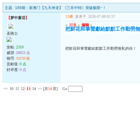
主题 :
189期：新澳门【九天神龙】《三肖中特》突破极限~！
12楼
发表于: 2026-07-08 01:57
【
梦中童话
】
u
回复
u
编辑
u
把鮮花和掌聲獻給默默工作勤勞
圣骑士
发帖:
2319
把鮮花和掌聲獻給默默工作勤勞無私的伱！
威望:
20053 点
铜币:
10159 枚
贡献值:
0 点
好评度:
0 点
<<
10
11
12
13
14
>>
[共
14
页] Go