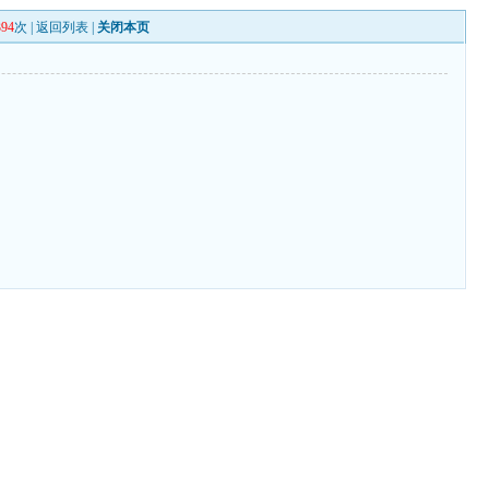
394
次 |
返回列表
|
关闭本页