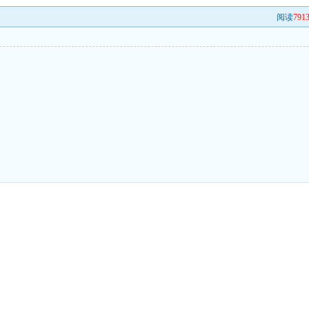
阅读
791