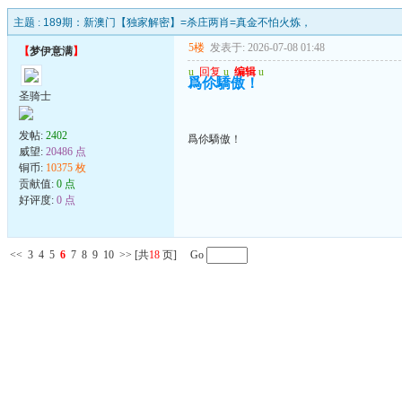
主题 :
189期：新澳门【独家解密】=杀庄两肖=真金不怕火炼，
5楼
发表于: 2026-07-08 01:48
【
梦伊意满
】
u
回复
u
编辑
u
爲伱驕傲！
圣骑士
发帖:
2402
爲伱驕傲！
威望:
20486 点
铜币:
10375 枚
贡献值:
0 点
好评度:
0 点
<<
3
4
5
6
7
8
9
10
>>
[共
18
页] Go