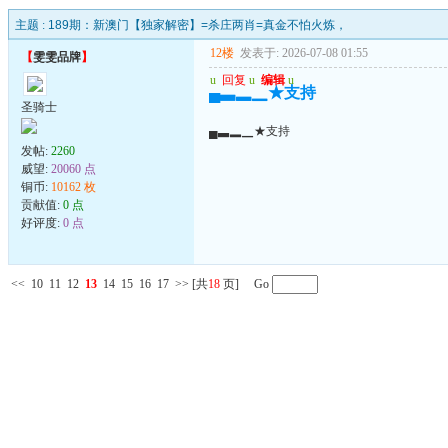
主题 :
189期：新澳门【独家解密】=杀庄两肖=真金不怕火炼，
12楼
发表于: 2026-07-08 01:55
【
雯雯品牌
】
u
回复
u
编辑
u
▄▃▂▁★支持
圣骑士
▄▃▂▁★支持
发帖:
2260
威望:
20060 点
铜币:
10162 枚
贡献值:
0 点
好评度:
0 点
<<
10
11
12
13
14
15
16
17
>>
[共
18
页] Go