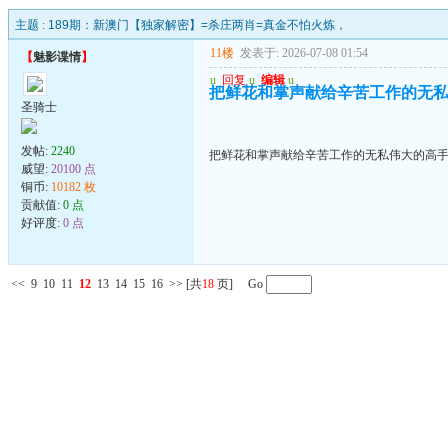
主题 :
189期：新澳门【独家解密】=杀庄两肖=真金不怕火炼，
11楼
发表于: 2026-07-08 01:54
【
魅影谍情
】
u
回复
u
编辑
u
把鲜花和掌声献给辛苦工作的无
圣骑士
发帖:
2240
把鲜花和掌声献给辛苦工作的无私伟大的高
威望:
20100 点
铜币:
10182 枚
贡献值:
0 点
好评度:
0 点
<<
9
10
11
12
13
14
15
16
>>
[共
18
页] Go