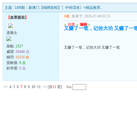
主题 :
189期：新澳门【锦绣前程】〖中特③肖〗≈精品推荐..
6楼
发表于: 2026-07-08 01:51
【
血菩提祖
】
u
回复
u
编辑
u
又赚了一笔，记你大功 又赚了一
圣骑士
发帖:
2327
又赚了一笔，记你大功 又赚了一笔
威望:
20448 点
铜币:
10356 枚
贡献值:
0 点
好评度:
0 点
<<
4
5
6
7
8
9
10
11
>>
[共
11
页] Go