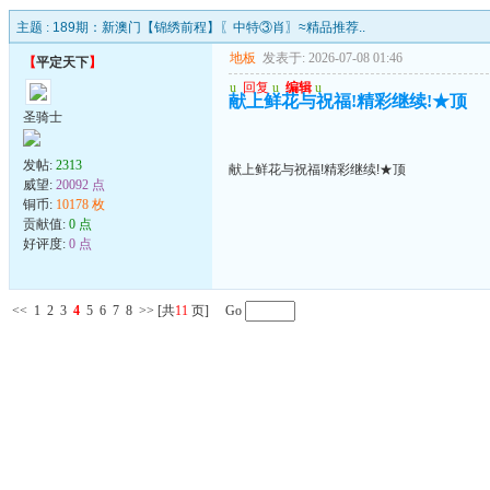
主题 :
189期：新澳门【锦绣前程】〖中特③肖〗≈精品推荐..
地板
发表于: 2026-07-08 01:46
【
平定天下
】
u
回复
u
编辑
u
献上鲜花与祝福!精彩继续!★顶
圣骑士
发帖:
2313
献上鲜花与祝福!精彩继续!★顶
威望:
20092 点
铜币:
10178 枚
贡献值:
0 点
好评度:
0 点
<<
1
2
3
4
5
6
7
8
>>
[共
11
页] Go