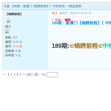
主题 :
189期：新澳门【锦绣前程】〖中特③肖〗≈精品推荐..
楼主
发表于: 2026-07-08 01:36
【
锦绣前程
】
u
回复
u
编辑
u
189期：新澳门【锦绣前程】〖中特
骑士
发帖:
311
威望:
1116 点
189期:
∈锦绣前程∈
中
铜币:
1116 枚
贡献值:
0 点
好评度:
0 点
<<
1
2
3
4
5
>>
[共
11
页] Go