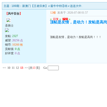
主题 :
189期：新澳门【王者归来】≌最牛中特③肖≌连连大中.
12楼
发表于: 2026-07-08 01:57
【
风中百合
】
u
回复
u
编辑
u
顶帖是友情，是动力！发帖是高
圣骑士
发帖:
2327
顶帖是友情，是动力！发帖是高尚！！！
威望:
20256 点
铜币:
10260 枚
贡献值:
0 点
好评度:
0 点
<<
10
11
12
13
>>
[共
13
页] Go